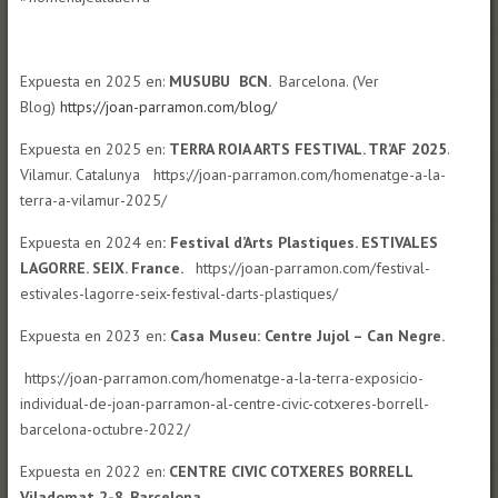
Expuesta en 2025 en:
MUSUBU BCN.
Barcelona. (Ver
Blog)
https://joan-parramon.com/blog/
Expuesta en 2025 en:
TERRA ROIA ARTS FESTIVAL. TR’AF 2025
.
Vilamur. Catalunya https://joan-parramon.com/homenatge-a-la-
terra-a-vilamur-2025/
Expuesta en 2024 en
: Festival d’Arts Plastiques. ESTIVALES
LAGORRE. SEIX. France.
https://joan-parramon.com/festival-
estivales-lagorre-seix-festival-darts-plastiques/
Expuesta en 2023 en
: Casa Museu: Centre Jujol – Can Negre.
https://joan-parramon.com/homenatge-a-la-terra-exposicio-
individual-de-joan-parramon-al-centre-civic-cotxeres-borrell-
barcelona-octubre-2022/
Expuesta en 2022 en:
CENTRE CIVIC COTXERES BORRELL
Viladomat 2-8.
Barcelona