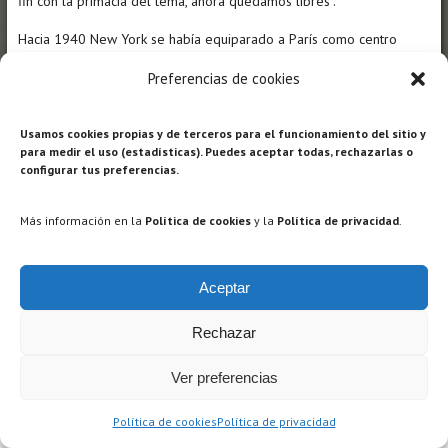
fin con la primacía del tema, ahora quedamos libres”.
Hacia 1940 New York se había equiparado a París como centro
artístico, y los artistas americanos de la época, relativamente
Preferencias de cookies
desconocidos, ya poseían la cultura mas completa de su época. Con
el propósito de introducirse en el Arte Moderno, los artistas de
la
AAA
(American Abstrac Artist) denunciaron a los principales críticos
Usamos cookies propias y de terceros para el funcionamiento del sitio y
para medir el uso (estadísticas). Puedes aceptar todas, rechazarlas o
del arte, utilizando citas sacadas de sus propias críticas a Rothko,
configurar tus preferencias.
Gottlieb, Hofmann, Reinhardt, De Kooning, Gorky, Still, Motherwell,
etc.
Más información en la
Política de cookies
y la
Política de privacidad
.
– Ler más en:
http://interartive.org/2014/10/pintura-norteamericana-
expresionismo-abstracto-joan-parramon
Aceptar
Rechazar
Ver preferencias
Política de cookies
Política de privacidad