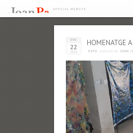
OFFICIAL WEBSITE
ENE
HOMENATGE A 
22
publicado da
EXPO
JOAN
/
2026