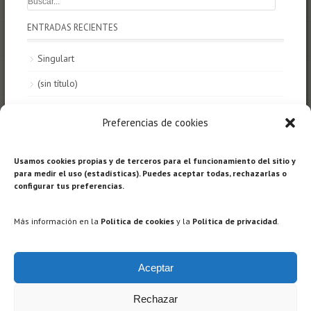
ENTRADAS RECIENTES
Singulart
(sin título)
HOMENATGE A LA TERRA a MUSUBU BCN 2025
Preferencias de cookies
HOMENATGE A LA TERRA A VILAMUR 2025
Centre d’Art i Literatura Contemporani Jordi Rodríguez-
Usamos cookies propias y de terceros para el funcionamiento del sitio y
para medir el uso (estadísticas). Puedes aceptar todas, rechazarlas o
Amat.
configurar tus preferencias.
COMENTARIOS RECIENTES
Más información en la
Política de cookies
y la
Política de privacidad
.
Carmen Bagó
en
El Triunfo de la Pintura Norteamericana.
Historia del Expresionismo
Aceptar
Shiva
en
El Triunfo de la Pintura Norteamericana. Historia del
Expresionismo
Rechazar